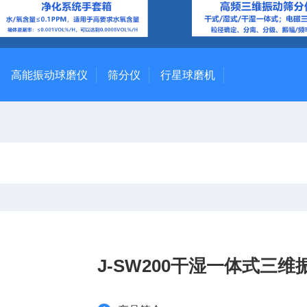
高能振动球磨仪
筛分仪
行星球磨机
J-SW200干湿一体式三