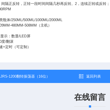
，间隔正反转，正转一段时间间隔几秒再反转。2，连续正转或反转
0RPM
/250ML/500ML/1000ML/2000ML
9MM-480MM-508MM（主机）
显示：数显/LED屏
0度/翻滚
速+定时（可定制）
：
JRS-1200翻转振荡器（16位）
返回列表
在线留言