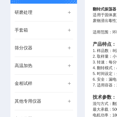
翻转式振荡器
研磨处理
适用于固体废
废物浸出毒性方
手套箱
适用范围：环
产品特点：
筛分仪器
1. 样品数：
2. 取样量：
3. 转速：每
高温加热
4. 翻转模
5. 时间设定
6. 安全：
金相试样
7. 适用容器
技术参数：
其他专用仪器
混匀方式：翻
最大承载：500
电机功率：18