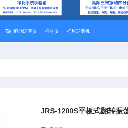
高能振动球磨仪
筛分仪
行星球磨机
JRS-1200S平板式翻转振