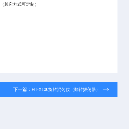
；（其它方式可定制）
下一篇：
HT-X100旋转混匀仪（翻转振荡器）