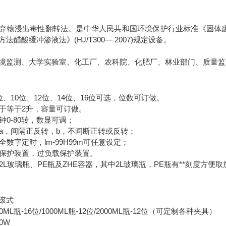
弃物浸出毒性翻转法。是中华人民共和国环境保护行业标准《固体废物浸出
法醋酸缓冲渗液法》(HJ/T300— 2007)规定设备。
境监测、大学实验室、化工厂、农科院、化肥厂、林业部门、质量监
8位、10位、12位、14位、16位可选，位数可订做。
小于等于2升，容量可订做。
分钟0-80转，数显可调；
式：a，间隔正反转，b，不间断正转或反转；
：全数字定时，lm-99H99m可任意设定；
漏电保护装置，过负载保护装置。
：2L玻璃瓶、PE瓶及ZHE容器，其中2L玻璃瓶，PE瓶有**刻度方便
滚式
ML瓶-16位/1000ML瓶-12位/2000ML瓶-12位（可定制各种夹具）
0W