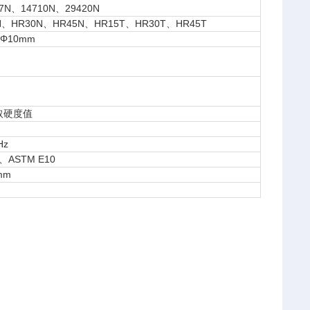
7N、14710N、29420N
HR30N、HR45N、HR15T、HR30T、HR45T
Φ10mm
取硬度值
Hz
2、ASTM E10
mm