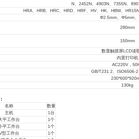
N、2452N、4903N、7355N、890
HRA、HRB、HRC、HRD、HRF、HV、HK、HBW、HR15N、
Φ2.5mm、Φ5mm、
280mm
150mm
数显触摸屏LCD读
内置打印机
AC220V，50
GB/T231.2、ISO6506-
230*600*920
130kg
：
名称
数量
主机
1台
大平工作台
1个
小平工作台
1个
V型工作台
1个