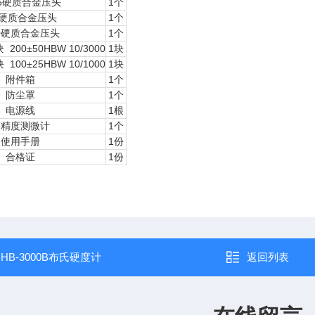
.5硬质合金压头
1个
5硬质合金压头
1个
0硬质合金压头
1个
00±50HBW 10/3000
1块
00±25HBW 10/1000
1块
附件箱
1个
防尘罩
1个
电源线
1根
高精度测微计
1个
使用手册
1份
合格证
1份
：
HB-3000B布氏硬度计
返回列表