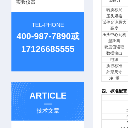
试验力
实验仪器
转换标尺
压头规格
试件允许最大
TEL-PHONE
高度
400-987-7890或
压头中心到机
壁距离
17126685555
硬度值读取
数据输出
电源
执行标准
外形尺寸
净 重
四、标准配置
ARTICLE
技术文章